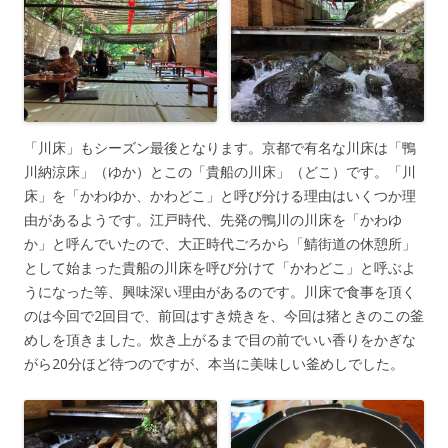
「川床」もシーズン最後となります。京都で有名な川床は「鴨
川納涼床」（ゆか）とこの「貴船の川床」（どこ）です。「川
床」を「かわゆか、かわどこ」と呼び分ける理由はいくつか理
由があるようです。江戸時代、先発の鴨川の川床を「かわゆ
か」と呼んでいたので、大正時代ごろから「鯖街道の休憩所」
として始まった貴船の川床を呼び分けて「かわどこ」と呼ぶよ
うになった等、興味深い理由があるのです。川床で食事を頂く
のは今回で2回目で、前回はすき焼きを、今回は猪ときのこの釜
めしを頂きました。炊き上がるまで目の前でいい香りをかぎな
がら20分ほど待つのですが、本当に美味しい釜めしでした。