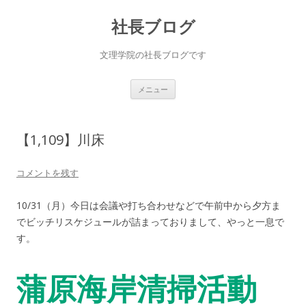
社長ブログ
文理学院の社長ブログです
コ
メニュー
ン
テ
ン
ツ
へ
【1,109】川床
ス
キ
ッ
プ
コメントを残す
10/31（月）今日は会議や打ち合わせなどで午前中から夕方ま
でビッチリスケジュールが詰まっておりまして、やっと一息で
す。
蒲原海岸清掃活動