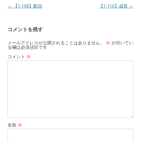
投
←
【1,108】配信
【1,110】成長
→
稿
ナ
コメントを残す
ビ
ゲ
メールアドレスが公開されることはありません。
※
が付いてい
る欄は必須項目です
ー
コメント
※
シ
ョ
ン
名前
※