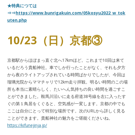
★特典につては
⇒⇒
https://www.bunrigakuin.com/05kosyu2022_w_tok
uten.php
10/23（日）京都③
京都駅からほぼまっ直ぐ北へ17kmほど。これまで10回は来て
いるだろう貴船神社。車でしか行ったことがなく、それも夕方
から夜のライトアップされている時間ばかりでしたが、今回は
瑠璃光院からママチャリで12km走り拝観。明るい時間のこの場
所も本当に素晴らしく、たいへん気持ちの良い時間を過ごすこ
とができました。鞍馬川沿いに走る府道38号線を左に入ったす
ぐの第１鳥居をくぐると、空気感が一変します。京都の中でも
ここは自分にとって特別な場所です。次のURLから詳しく見る
ことができます。貴船神社の魅力をご堪能くださいね。
https://kifunejinja.jp/