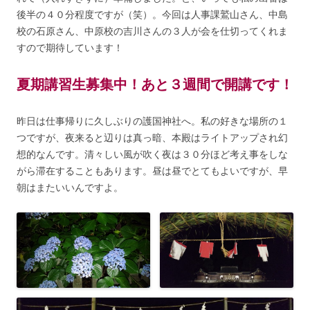
後半の４０分程度ですが（笑）。今回は人事課鷲山さん、中島
校の石原さん、中原校の吉川さんの３人が会を仕切ってくれま
すので期待しています！
夏期講習生募集中！あと３週間で開講です！
昨日は仕事帰りに久しぶりの護国神社へ。私の好きな場所の１
つですが、夜来ると辺りは真っ暗、本殿はライトアップされ幻
想的なんです。清々しい風が吹く夜は３０分ほど考え事をしな
がら滞在することもあります。昼は昼でとてもよいですが、早
朝はまたいいんですよ。