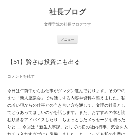
社長ブログ
文理学院の社長ブログです
コ
メニュー
ン
テ
ン
ツ
へ
【51】賢さは投資にも出る
ス
キ
ッ
プ
コメントを残す
今日は午前中からお仕事がグングン進んでおります。その中の
１つ「新人座談会」でお話しする内容や資料を整えました。私
の若い頃からの仕事との向き合い方を通して、文理の社員とし
てどうあってほしいのかを話します。また、おすすめの本と読
む順番をアドバイスしたり、ちょっとしたメッセージを贈った
りと……今回は「新生人事課」としての初の社内行事。気合を入
れて（入れすぎずに）準備しました。と、いっても私の出番は