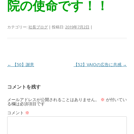
院の使命です！！
カテゴリー:
社長ブログ
| 投稿日:
2019年7月2日
|
投
←
【50】謝意
【52】VAIOの広告に共感
→
稿
ナ
コメントを残す
ビ
ゲ
メールアドレスが公開されることはありません。
※
が付いてい
る欄は必須項目です
ー
コメント
※
シ
ョ
ン