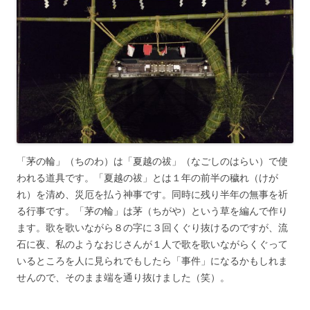
「茅の輪」（ちのわ）は「夏越の祓」（なごしのはらい）で使
われる道具です。「夏越の祓」とは１年の前半の穢れ（けが
れ）を清め、災厄を払う神事です。同時に残り半年の無事を祈
る行事です。「茅の輪」は茅（ちがや）という草を編んで作り
ます。歌を歌いながら８の字に３回くぐり抜けるのですが、流
石に夜、私のようなおじさんが１人で歌を歌いながらくぐって
いるところを人に見られでもしたら「事件」になるかもしれま
せんので、そのまま端を通り抜けました（笑）。