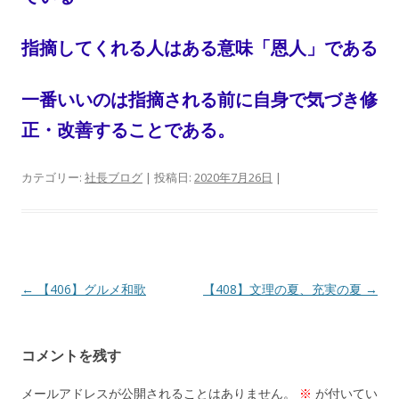
指摘してくれる人はある意味「恩人」である
一番いいのは指摘される前に自身で気づき修
正・改善することである。
カテゴリー:
社長ブログ
| 投稿日:
2020年7月26日
|
投
←
【406】グルメ和歌
【408】文理の夏、充実の夏
→
稿
ナ
コメントを残す
ビ
ゲ
メールアドレスが公開されることはありません。
※
が付いてい