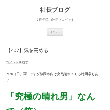
社長ブログ
文理学院の社長ブログです
コ
メニュー
ン
テ
ン
ツ
へ
【407】気を高める
ス
キ
ッ
プ
コメントを残す
7/26（日）雨…ですが静岡市内は突然晴れてくる時間帯もあ
り。
「究極の晴れ男」なん