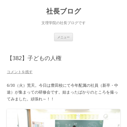
社長ブログ
文理学院の社長ブログです
コ
メニュー
ン
テ
ン
ツ
へ
【382】子どもの人権
ス
キ
ッ
プ
コメントを残す
6/30（火）荒天。今日は豊田校にて今年配属の社員（新卒・中
途）が集まっての研修会です。始まったばかりのところを撮っ
てみました。頑張れ～！！