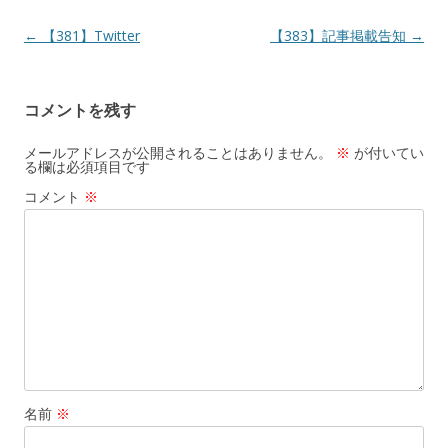
投
←
【381】Twitter
【383】記事掲載告知
→
稿
ナ
コメントを残す
ビ
ゲ
メールアドレスが公開されることはありません。
※
が付いてい
る欄は必須項目です
ー
コメント
※
シ
ョ
ン
名前
※