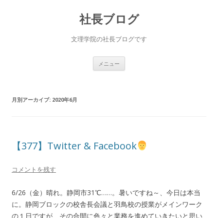
社長ブログ
文理学院の社長ブログです
コ
メニュー
ン
テ
ン
ツ
へ
月別アーカイブ:
2020年6月
ス
キ
ッ
プ
【377】Twitter & Facebook
コメントを残す
6/26（金）晴れ。静岡市31℃……。暑いですね～、今日は本当
に。静岡ブロックの校舎長会議と羽鳥校の授業がメインワーク
の１日ですが、その合間に色々と業務を進めていきたいと思い