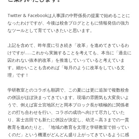
Twitter & Facebookは人事課の中野係長の提案で始めることに
なったわけですが、今後は校舎ブログとともに情報発信の強力
なツールとして育てていきたいと思います。
上記を含めて、昨年度に引き続き「改革」を進めてきているわ
けですが……これから実施することを考えても、本当に「過去に
囚われない抜本的改革」を推進していっていると考えていま
す。細かいことも含めれば「毎月のように改革をしている文
理」です！
学研教室とのコラボも順調で、この夏には更に追加で複数校舎
の併設がほぼ決まってきています。現場の雰囲気も大変良いよ
うで、例えば富士宮地区だと岡本ブロック長が積極的に関係者
との打ち合わせを行い、コラボの成功へ向けて尽力していた
り、富士吉田でも新たに併設が決定し、幼児～高３までの一貫
教育を進めたりと、「地域の教育を文理と学研教室で担ってい
くのだ」という機運がどんどん盛り上がってきているように感