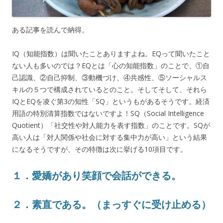
ある記事を読んで納得。
IQ（知能指数）は聞いたことありますよね。EQって聞いたこと
ない人も多いのでは？EQとは「心の知能指数」のことで、①自
己認識、②自己抑制、③動機づけ、④共感性、⑤ソーシャルス
キルの５つで構成されているとのこと。そしてそして、それら
IQとEQを凌ぐ第3の知性「SQ」というもがあるそうです。経済
用語の特別清算指数ではないですよ！SQ（Social Intelligence
Quotient）「社交性や対人能力を表す指数」のことです。SQが
高い人は「対人関係や社会に対する集中力が高い」という結果
になるそうですが、その特徴は次に挙げる10項目です。
１．愛嬌があり笑顔で会話ができる。
２．素直である。（まっすぐに受け止める）