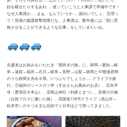
顔を載せたりするあれ……使っていこうと人事課で準備中です！
なぜ人事課か……まぁ、なんていうか……面白いでしょ、文理っ
て！現場の援護射撃部隊だな、人事課は。数年後には「部に昇
格させることができるような仕事」をしていきたいね。
先週末はお休みをいただき「県跨ぎの旅」に。静岡→愛知→岐
阜→滋賀→福井→石川→岐阜→長野→山梨→静岡と47都道府県
のうち静岡を含め８県。いつぶりでしょうか……ドライブ小旅
行。①福井のソースカツ丼（ずみさんお薦めのお店）、②永平
寺（曹洞宗大本山）、③尾山神社（利家とまつ）、④犀川大橋
（以前ブログに書いた橋）、⑤国道158号ドライブ（高山市→
松本市）の５つを主な目的で１日半ほどで周ってきました。