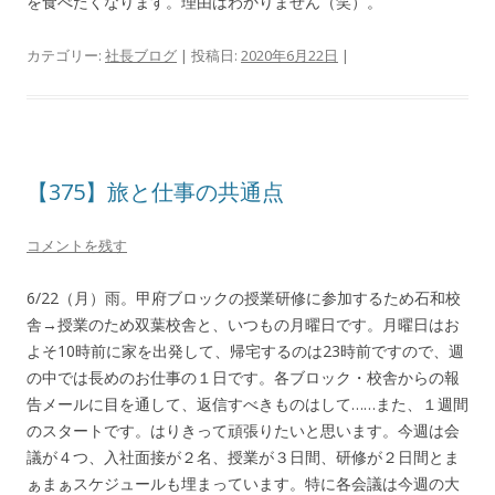
を食べたくなります。理由はわかりません（笑）。
カテゴリー:
社長ブログ
| 投稿日:
2020年6月22日
|
【375】旅と仕事の共通点
コメントを残す
6/22（月）雨。甲府ブロックの授業研修に参加するため石和校
舎→授業のため双葉校舎と、いつもの月曜日です。月曜日はお
よそ10時前に家を出発して、帰宅するのは23時前ですので、週
の中では長めのお仕事の１日です。各ブロック・校舎からの報
告メールに目を通して、返信すべきものはして……また、１週間
のスタートです。はりきって頑張りたいと思います。今週は会
議が４つ、入社面接が２名、授業が３日間、研修が２日間とま
ぁまぁスケジュールも埋まっています。特に各会議は今週の大