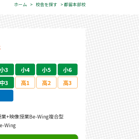
ホーム
>
校舎を探す
> 都留本部校
3
小3
小4
小5
小6
中3
高1
高2
高3
業+映像授業Be-Wing複合型
-Wing