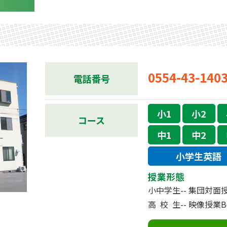
0554-43-140
電話番号
小1
小2
コース
中1
中2
小学生英語
授業形態
小中学生--
集団対面授
高校
生--
映像授業Be