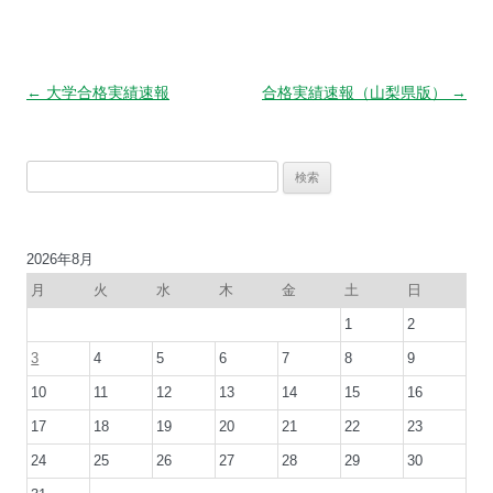
投
←
大学合格実績速報
合格実績速報（山梨県版）
→
稿
ナ
検
ビ
索:
ゲ
ー
2026年8月
シ
月
火
水
木
金
土
日
ョ
1
2
ン
3
4
5
6
7
8
9
10
11
12
13
14
15
16
17
18
19
20
21
22
23
24
25
26
27
28
29
30