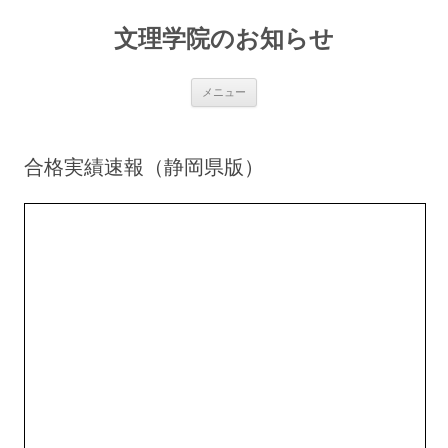
文理学院のお知らせ
コ
メニュー
ン
テ
ン
ツ
へ
合格実績速報（静岡県版）
ス
キ
ッ
プ