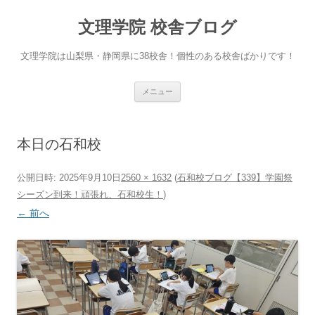
文理学院 校舎ブログ
文理学院は山梨県・静岡県に38校舎！個性のある校舎ばかりです！
コ
メニュー
ン
テ
ン
ツ
へ
本日の石和校
ス
キ
ッ
プ
公開日時:
2025年9月10日
2560 × 1632
(
石和校ブログ【339】学園祭
シーズン到来！頑張れ、石和校生！
)
← 前へ