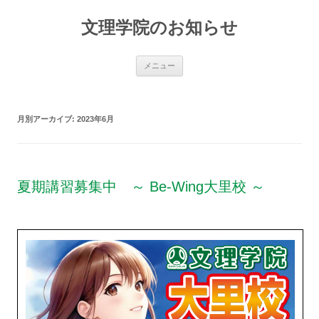
文理学院のお知らせ
コ
メニュー
ン
テ
ン
ツ
へ
月別アーカイブ:
2023年6月
ス
キ
ッ
プ
夏期講習募集中 ～ Be-Wing大里校 ～