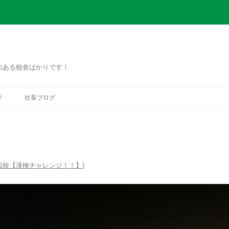
のある校舎ばかりです！
コ
ン
ジ
社長ブログ
テ
ン
ツ
へ
ス
キ
ッ
プ
西校【漢検チャレンジ！！】
)