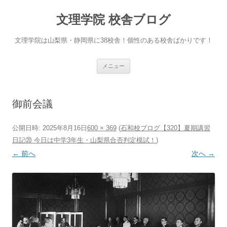
文理学院 校舎ブログ
文理学院は山梨県・静岡県に38校舎！個性のある校舎ばかりです！
コ
メニュー
ン
テ
ン
ツ
へ
御前会議
ス
キ
ッ
プ
公開日時:
2025年8月16日
600 × 369
(
石和校ブログ【320】夏期講習
日記⑳ 今日は中学3年生・山梨県合否判定模試！
)
← 前へ
次へ →