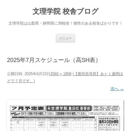
文理学院 校舎ブログ
文理学院は山梨県・静岡県に38校舎！個性のある校舎ばかりです！
コ
メニュー
ン
テ
ン
ツ
へ
2025年7月スケジュール（高SH表）
ス
キ
ッ
プ
公開日時:
2025年6月22日
2560 × 1808
(
【豊田高等部】あと１週間ほ
どで７月です。
)
次へ →