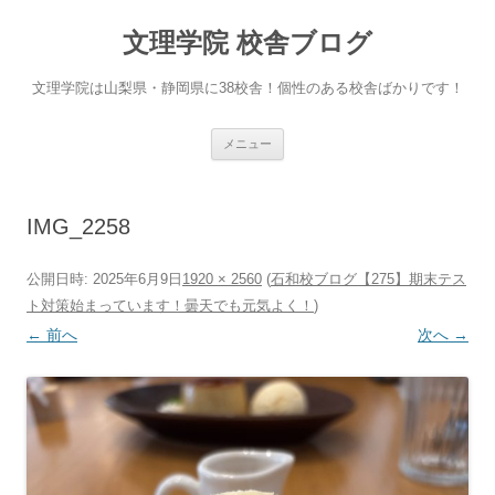
文理学院 校舎ブログ
文理学院は山梨県・静岡県に38校舎！個性のある校舎ばかりです！
コ
メニュー
ン
テ
ン
ツ
へ
IMG_2258
ス
キ
ッ
プ
公開日時:
2025年6月9日
1920 × 2560
(
石和校ブログ【275】期末テス
ト対策始まっています！曇天でも元気よく！
)
← 前へ
次へ →