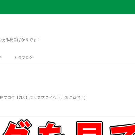
のある校舎ばかりです！
コ
ン
ジ
社長ブログ
テ
ン
ツ
へ
ス
キ
ッ
プ
校ブログ【200】クリスマスイヴも元気に勉強！
)