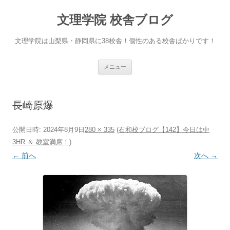
文理学院 校舎ブログ
文理学院は山梨県・静岡県に38校舎！個性のある校舎ばかりです！
コ
メニュー
ン
テ
ン
ツ
へ
長崎原爆
ス
キ
ッ
プ
公開日時:
2024年8月9日
280 × 335
(
石和校ブログ【142】今日は中
3HR ＆ 教室満席！
)
← 前へ
次へ →